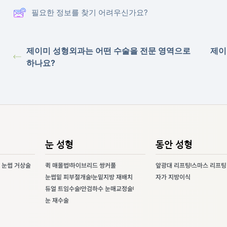
필요한 정보를 찾기 어려우신가요?
제이미 성형외과는 어떤 수술을 전문 영역으로
제이
하나요?
눈 성형
동안 성형
 눈썹 거상술
퀵 매몰법
하이브리드 쌍커풀
앞광대 리프팅
스마스 리프팅
눈썹밑 피부절개술
눈밑지방 재배치
자가 지방이식
듀얼 트임수술
안검하수 눈매교정술
눈 재수술