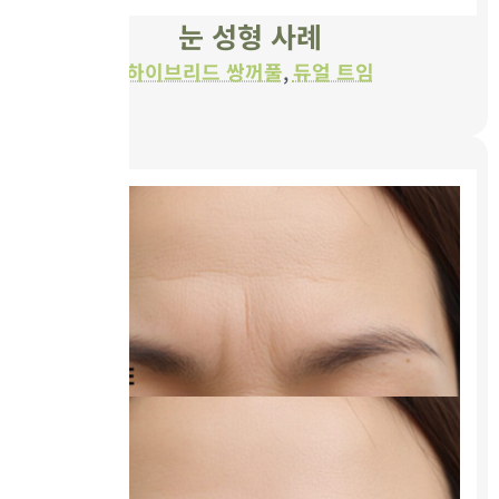
눈 성형 사례
하이브리드 쌍꺼풀
,
듀얼 트임