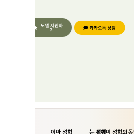
께
로
하
시
는
아
모델 지원하
카카오톡 상담
기
작
름
다
하
운
변
세
화
의
요
여
정
제이미 소개
이마 성형
눈 성형
제이미 성형외
동