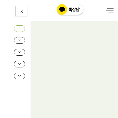
X
제
눈
성
이
형
·
미
이
마
와
성
함
형
·
께
동
안
더
성