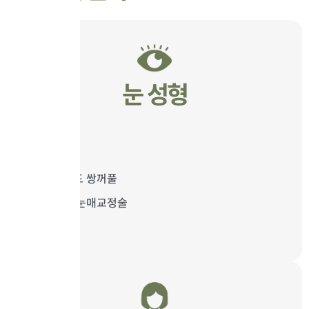
눈 성형
퀵 매몰
눈 재수술
하이브리드 쌍꺼풀
안검하수 눈매교정술
듀얼 트임