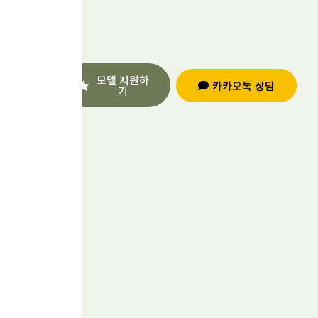
형
아
전
문
름
정
모델 지원하
카카오톡 상담
다
기
기
호
운
원
장
나
이
직
를
접
만
책
임
나
지
는
보
1:1