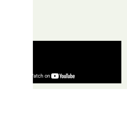
맞
세
춤
케
요
어