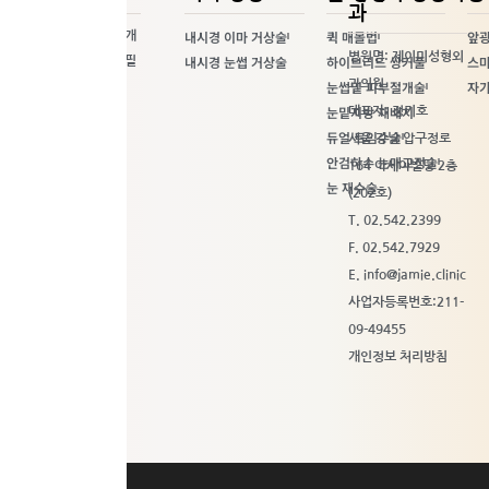
과
내시경 이마 거상술
퀵 매몰법
앞광
제이미 성형외과 소개
병원명: 제이미성형외
내시경 눈썹 거상술
하이브리드 쌍커풀
스마
정기호 원장님 프로필
눈썹밑 피부절개술
과의원
자가
찾아오시는 길
눈밑지방 재배치
자주 묻는 질문
대표자: 정기호
듀얼 트임수술
첫 방문 고객 안내
서울 강남 압구정로
안검하수 눈매교정술
제이미가 걸어온길
164 아세아빌딩 2층
눈 재수술
(202호)
T. 02.542.2399
F. 02.542.7929
E.
info@jamie.clinic
사업자등록번호:211-
09-49455
개인정보 처리방침