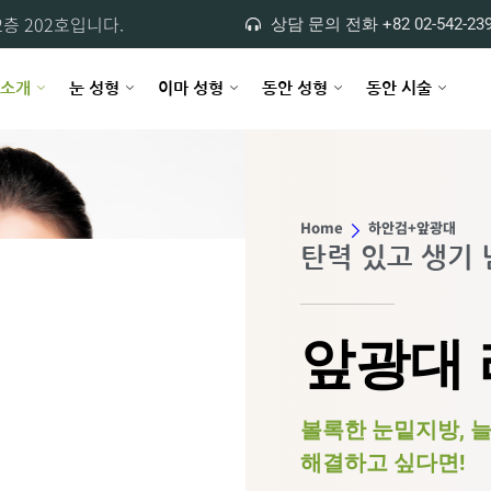
층 202호입니다.
상담 문의 전화 +82 02-542-23
 소개
눈 성형
이마 성형
동안 성형
동안 시술
Home
하안검+앞광대
탄력 있고 생기
앞광대
볼록한 눈밑지방, 
해결하고 싶다면!