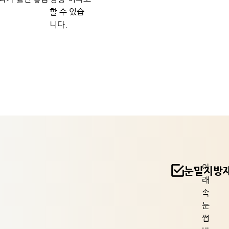
할 수 있습
니다.
아
눈밑지방
래
속
눈
썹