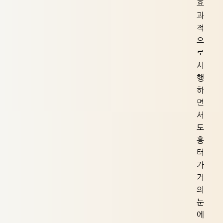
효
과
적
으
로
시
행
하
면
서
도
흉
터
가
거
의
눈
에