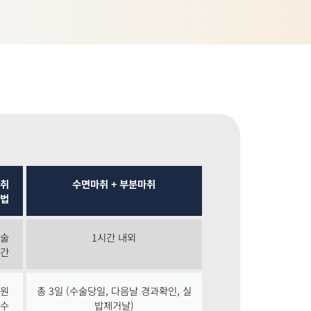
취
수면마취 + 부분마취
법
술
1시간 내외
간
원
총 3일 (수술당일, 다음날 경과확인, 실
수
밥제거날)