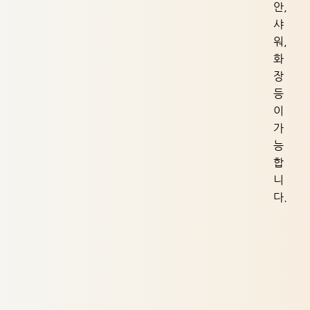
안,
샤
워,
화
장
등
이
가
능
합
니
다.