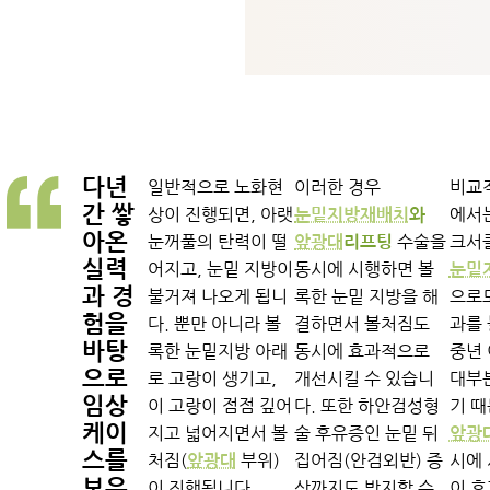
다년
일반적으로 노화현
이러한 경우
비교
간 쌓
상이 진행되면, 아랫
에서
눈밑지방재배치
와
아온
눈꺼풀의 탄력이 떨
수술을
크서
앞광대
리프팅
실력
어지고, 눈밑 지방이
동시에 시행하면 볼
눈밑
과 경
불거져 나오게 됩니
록한 눈밑 지방을 해
으로도
험을
다. 뿐만 아니라 볼
결하면서 볼처짐도
과를 
바탕
록한 눈밑지방 아래
동시에 효과적으로
중년
으로
로 고랑이 생기고,
개선시킬 수 있습니
대부
임상
이 고랑이 점점 깊어
다. 또한 하안검성형
기 
케이
지고 넓어지면서 볼
술 후유증인 눈밑 뒤
앞광
스를
처짐(
부위)
집어짐(안검외반) 증
시에 
앞광대
보유
이 진행됩니다.
상까지도 방지할 수
이 효