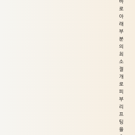
바
로
아
래
부
분
의
최
소
절
개
로
피
부
리
프
팅
을