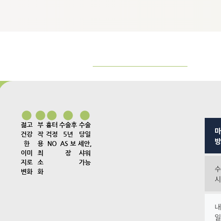
젊고
부
흉터
수술후
수술
마
건강
작
걱정
5년
당일
방
한
용
NO
AS 보
세안,
이미
최
장
샤워
지로
소
가능
수
변화
화
시
내
일