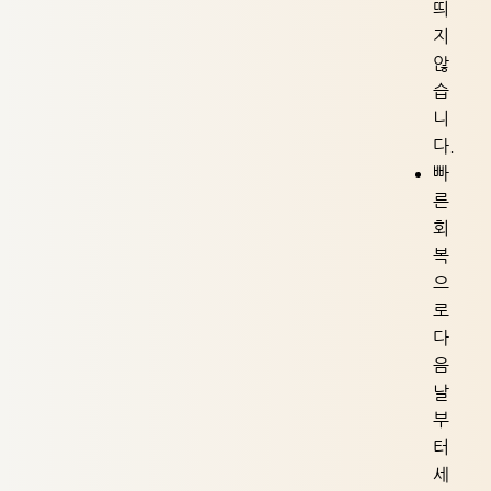
띄
지
않
습
니
다.
빠
른
회
복
으
로
다
음
날
부
터
세