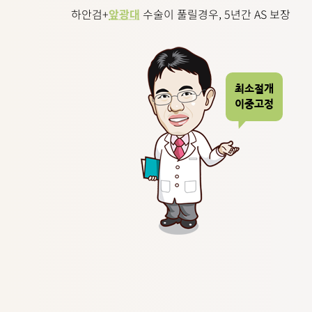
하안검+
앞광대
수술이 풀릴경우, 5년간 AS 보장
최소절개
이중고정