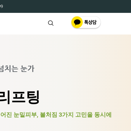
99
 넘치는 눈가
 리프팅
늘어진 눈밑피부, 볼처짐 3가지 고민을 동시에