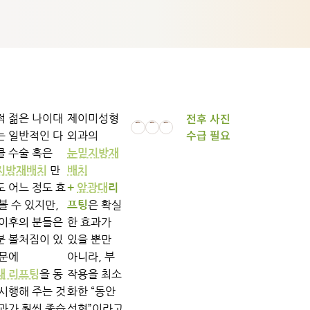
전후 사진
적 젊은 나이대
제이미성형
수급 필요
는 일반적인 다
외과의
클 수술 혹은
눈밑지방재
만
지방재배치
배치
 어느 정도 효
+
앞광대
리
볼 수 있지만,
은 확실
프팅
 이후의 분들은
한 효과가
분 볼처짐이 있
있을 뿐만
때문에
아니라, 부
을 동
작용을 최소
대 리프팅
시행해 주는 것
화한 “동안
과가 훨씬 좋습
성형”이라고